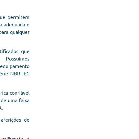
que permitem
ma adequada e
 para qualquer
tificados que
 Possuímos
e equipamento
érie NBR IEC
rica confiável
 de uma faixa
A.
aferições de
calibração e