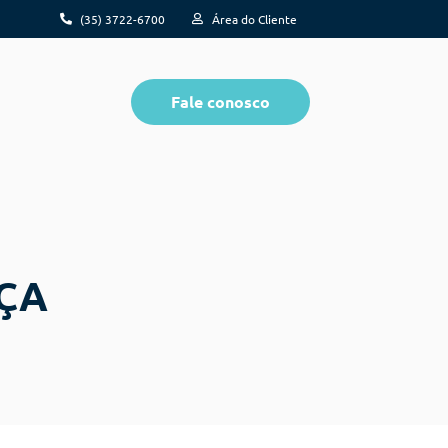
(35) 3722-6700
Área do Cliente
Fale conosco
ÇA