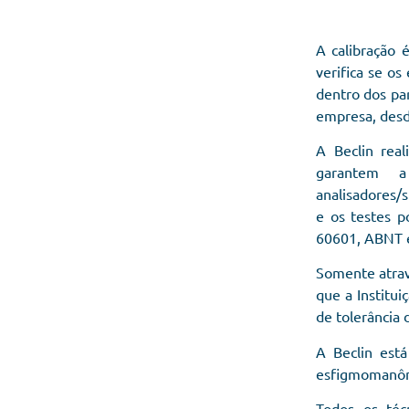
A calibração
verifica se o
dentro dos par
empresa, desde
A Beclin real
garantem a
analisadores/
e os testes 
60601, ABNT e
Somente atravé
que a Institu
de tolerância
A Beclin est
esfigmomanôm
Todos os téc