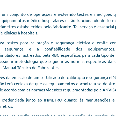
 é um conjunto de operações envolvendo testes e medições 
s equipamentos médico-hospitalares estão funcionando de for
âmetros estabelecidos pelo fabricante. Tal serviço é essencial
 clínicas à hospitais.
iza testes para calibração e segurança elétrica e emite cer
 segurança e a confiabilidade dos equipamentos.
simuladores rastreados pela RBC específicos para cada tipo d
possuem metodologia que seguem as normas específicas da s
 Manual Técnico de Fabricantes.
s da emissão de um certificado de calibração e segurança elét
ição terá certeza de que os equipamentos encontram-se dentro
 de acordo com as normas vigentes regulamentadas pela ANVIS
á credenciada junto ao INMETRO quanto às manutenções e 
etros.
nicos da Beclin responsáveis pela execução do serviço de 